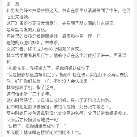
第一章
和男友约好去拍婚纱照这天，林雀在家里从清晨等到了中午，他仍
旧没来接她。
她正准备给岑宴清发消息时，先看到了朋友圈的红点提示。
是岑宴清发的九宫格。
照片里的女孩穿着缎面婚纱，眉眼和林雀一模一样。
是她的双胞胎姐姐，林唯珍。
文案写着：终于成为你众所周知的喜欢。
林雀愣愣地看着那行字，他的电话在这个时候打了进来，声音温
和：
“抱歉雀雀，我接错人了，把你姐姐认成你了。”
“但是摄影棚这边档期定了，摄影师也在催，实在赶不及再回去接
你。好在你们长得一样，不说没人会认出来。”
林雀攥着手机，指节泛白。
这句话她听了二十多年。
她小时候获奖，父母错认成姐姐，只带了姐姐出去旅游。
初中时姐姐逃课被通报，被错认成她，处分记在她名下。
高中时她日夜苦读拿到清北夏令营的名额，父母却带着姐姐参加，
回来后才轻描淡写地说一句：
“认错了，把你姐姐当成你了。”
那天晚上林雀蹲在楼梯间哭到喘不上气。